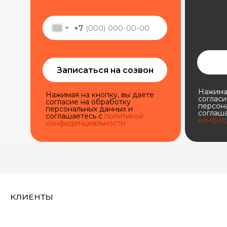
+7
ОФИС
Москва, Ижевск
8 (963) 063-12-14
Записаться на созвон
Нажимая
Нажимая на кнопку, вы даете
EMAIL
согласи
согласие на обработку
персон
персональных данных и
info@oceanmedia.ru
соглаша
соглашаетесь c
политикой
конфид
конфиденциальности
© 2016-2026
Политика конфиденциальности
Реквизиты ООО "Оушен медиа"