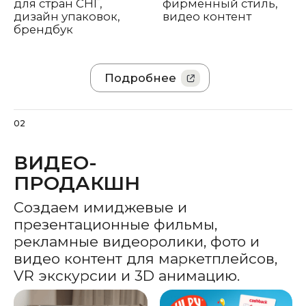
Обзорное
Рекламная
продуктовое видео о
фотосессия для
системах бренда
оформления точек
продаж
Подробнее
03
ДИДЖИТАЛ
Создаем простые и сложные сайты,
одностраничники, мультиязычные
платформы и мобильные
приложения.