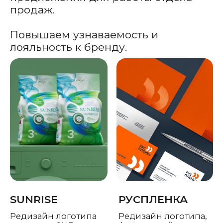
Подробнее
02
ВИДЕО-
ПРОДАКШН
Создаем имиджевые и
презентационные фильмы,
рекламные видеоролики, фото и
видео контент для маркетплейсов,
VR экскурсии и 3D анимацию.
DAICHI
PULPY