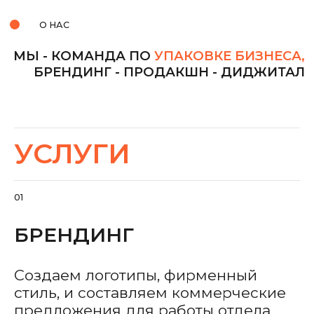
Создаем логотипы, фирменный
стиль, и составляем коммерческие
предложения для работы отдела
продаж.
Повышаем узнаваемость и
лояльность к бренду.
SUNRISE
РУСПЛЕНКА
Редизайн логотипа
Редизайн логотипа,
для стран СНГ,
фирменный стиль,
дизайн упаковок,
видео контент
брендбук