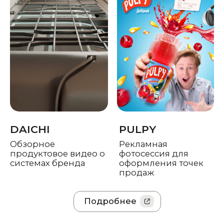
LOKOPLANET
ТАНКОСТРОЙ
Сайт группы
Мультиязычный сайт
компании
для завода
Локоплэнэт Групп и
ёмкостного
СЕО оптимизация
оборудования
Подробнее